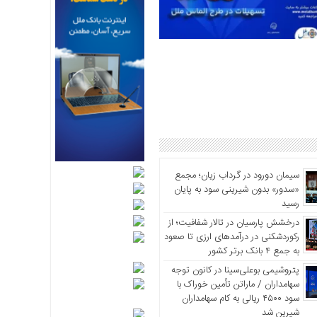
سیمان دورود در گرداب زیان؛ مجمع
«سدور» بدون شیرینی سود به پایان
رسید
درخشش پارسیان در تالار شفافیت؛ از
رکوردشکنی در درآمدهای ارزی تا صعود
به جمع ۴ بانک برتر کشور
پتروشیمی بوعلی‌سینا در کانون توجه
سهامداران / ماراتن تأمین خوراک با
سود ۴۵۰۰ ریالی به کام سهامداران
شیرین شد