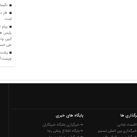
«آبسال» با سود ۲۵
است
پیام ت
رئیس هی
آیین ودا
علی حسین
چیست؟
رگذاری ها
پایگاه های خبری
قتصاد طلایی
⇐ خبرگزاری باشگاه خبرنگاران
برگذاری بین المللی تسنیم
⇐ پایگاه اطلاع رسانی رجا