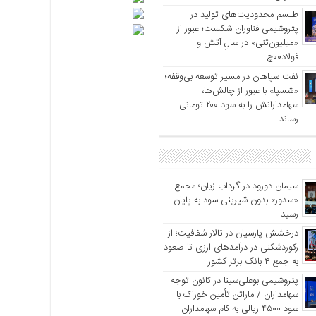
طلسم محدودیت‌های تولید در
پتروشیمی فناوران شکست؛ عبور از
«میلیون‌تنی» در سالِ آتش و
فولاد۰۰چ
نفت سپاهان در مسیر توسعه بی‌وقفه؛
«شسپا» با عبور از چالش‌ها،
سهامدارانش را به سود ۲۰۰ تومانی
رساند
سیمان دورود در گرداب زیان؛ مجمع
«سدور» بدون شیرینی سود به پایان
رسید
درخشش پارسیان در تالار شفافیت؛ از
رکوردشکنی در درآمدهای ارزی تا صعود
به جمع ۴ بانک برتر کشور
پتروشیمی بوعلی‌سینا در کانون توجه
سهامداران / ماراتن تأمین خوراک با
سود ۴۵۰۰ ریالی به کام سهامداران