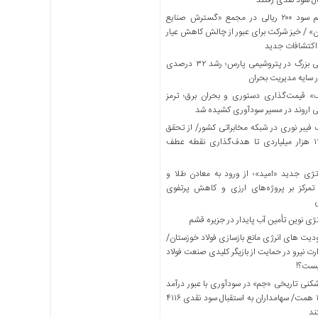
ال سود نقدی رفتند
تقسیم سود ۲۰۰ ریالی در مجمع «گسترش صنایع
ن» / خیز شرکت برای عبور از چالش کاهش عیار
اکتشافات جدید
جراحی بزرگ در پتروشیمی پارس؛ رشد ۳۲ درصدی
سایه مدیریت بحران
 قیمت‌گذاری دستوری و بحران برق؛ ترمز
 اروند در مسیر سودآوری کشیده شد
 فیبر نوری در شبکه مخابراتی کشور/ از تحقق
سود ۱۱.۳ هزار میلیاردی تا هدف‌گذاری نقطه عطف
ژی جدید «امید»؛ از ورود به معادن طلا و
مرکز بر پروژه‌های ارزی و کاهش پرتفوی
ژی نوین تأمین آب پایدار در جزیره قشم
ت های انرژی مانع بازسازی فولاد خوزستان/
ت نیرو در حمایت از بازیگر کلیدی صنعت فولاد
ست؟!
کنی تاریخی «جم» در سودآوری با عبور درآمد
از مرز ۱۰۰ همت/ سهامداران به استقبال سود نقدی ۴۱۱۶
ند