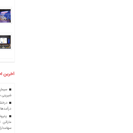
آخرین اخ
سیمان 
شیرینی س
درخشش 
درآمدهای ارز
پتروشی
سهامدارا