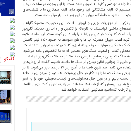
وسط واحد مهندسی کارخانه تدوین شده است. با این وجود، در ساخت برخی
ستیم که البته مشکلاتی نیز وجود دارد. البته همکاری ما با شرکت‌های
فردوسی مشهد و دانشگاه تهران، در این زمینه بسیار مؤثر بوده است.
ل ترکیبی از تجهیزات چینی و اروپایی است. این تجهیزات معمولا گارانتی
خصصان داخلی توانستند به کارخانه را تکمیل و راه اندازی نمایند. گلی‌پور
ران است که واحد فیلترپرس باطله را راه‌اندازی کرده است. این واحد علاوه
بر کاهش ۸۰ درصدی مصرف آب، به حفظ محیط زیست کمک شایانی کرده است. میزان مصرف آب ما به‌طور متوسط به حدود ۳۵۰ لیتر کاهش
 کمک همکاران موارد مصرف بهینه انرژی کاملا نهادبنه و اجرایی شده است.
های معدنی گفت: وضعیت سنگ‌های معدنی که به ما تخصیص داده می‌شود،
تأثیر زیادی بر میزان بازیابی و کیفیت کنسانتره دارد. ریکاوری کنسانتره به سنگ تحویلی براساس طراحی باید ۵۰ درصد باشد، گلی‌پور در ادامه با
گفتگو
اریم تا بتوانیم آنالیز بهتری از سنگ‌ها داشته باشیم، گفت: از روش‌های
نوین برای ارتقای کیفیت کنسانتره و استفاده اقتصادی‌تر از باطله‌ها استفاده می کنیم. هم‌اکنون باطله‌ها با آهن زیر ۱۹ درصد دپو می‌شوند تا در
ود برخی مشکلات، ما با پشتکار در حال پیشرفت هستیم و امیدواریم با ادامه
زی، به ظرفیت کامل ۵ میلیون تن در سال دست یابیم و در عین حال مسئولیت‌های زیست‌محیطی خود را به نحو
به این پرسش که از باطله‌ها استفاده نمی‌کنید، عنوان کرد: روی باطله‌ها
دی کارخانه کنسانتره هماتیتی استفاده خواهد شد.