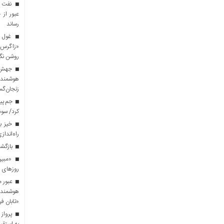
نفت سپ
رساند
غول م
«زاگرس»
روشن نگ
هوشمند
زنجان‌گس
جم پیل
کرد/ سود 
خیز بل
راه‌انداز
بازگشت
روزهای 
عبور م
هوشمندا
«تابان فر