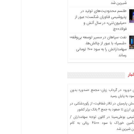
شیرین شد
طلسم محدودیت‌های تولید در
پتروشیمی فناوران شکست؛ عبور از
«میلیون‌تنی» در سالِ آتش و
فولاد۰۰چ
نفت سپاهان در مسیر توسعه بی‌وقفه؛
«شسپا» با عبور از چالش‌ها،
سهامدارانش را به سود ۲۰۰ تومانی
رساند
بار
دورود در گرداب زیان؛ مجمع «سدور» بدون
ود به پایان رسید
پارسیان در تالار شفافیت؛ از رکوردشکنی در
ی تا صعود به جمع ۴ بانک برتر کشور
می بوعلی‌سینا در کانون توجه سهامداران /
ماراتن تأمین خوراک با سود ۴۵۰۰ ریالی به کام
ن شیرین شد