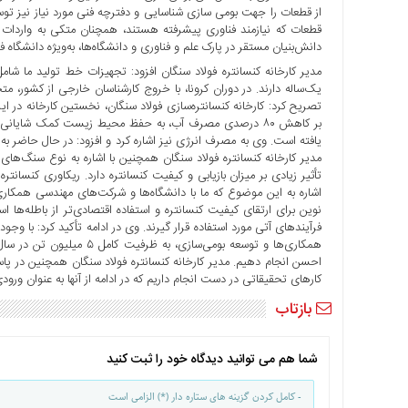
از قطعات را جهت بومی سازی شناسایی و دفترچه فنی مورد نیاز نیز ت
اخبار
قطعات که نیازمند فناوری پیشرفته هستند، همچنان متکی به واردات ه
مهم
دانش‌بنیان مستقر در پارک علم و فناوری و دانشگاه‌ها، به‌ویژه دانشگاه 
برگزیده
مدیر کارخانه کنسانتره فولاد سنگان افزود: تجهیزات خط تولید ما شام
ها
یک‌ساله دارند. در دوران کرونا، با خروج کارشناسان خارجی از کشور، مت
تصریح کرد: کارخانه کنسانتره‌سازی فولاد سنگان، نخستین کارخانه در ای
اخبار
ویژه
یافته است. وی به مصرف انرژی نیز اشاره کرد و افزود: در حال حاضر به
مدیر کارخانه کنسانتره فولاد سنگان همچنین با اشاره به نوع سنگ‌
چند
رسانه
اشاره به این موضوع که ما با دانشگاه‌ها و شرکت‌های مهندسی همکاری د
عکس
فرآیندهای آتی مورد استفاده قرار گیرند. وی در ادامه تأکید کرد: با وج
فیلم
همکاری‌ها و توسعه بومی‌سا
و
احسن انجام دهیم. مدیر کارخانه کنسانتره فولاد سنگان همچنین در پاسخ 
صوت
کارهای تحقیقاتی در دست انجام داریم که در ادامه از آنها به عنوان ورو
بازتاب
شما هم می توانید دیدگاه خود را ثبت کنید
- کامل کردن گزینه های ستاره دار (*) الزامی است