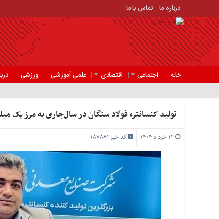
درباره ما
تماس با ما
منوی
بالا
درباره
ما
خانه
اجتماعی
اقتصادی
علمی آموزشی
ورزشی
دربا
تماس
با
ما
تولید کنسانتره فولاد سنگان در سال‌جاری به مرز یک می
منوی
۱۳ خرداد ۱۴۰۴
کد خبر 187881
اصلی
خانه
تماعی
تصادی
علمی