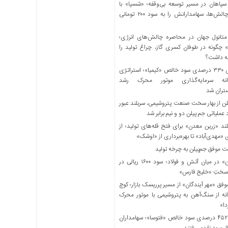
اهان در مسیر توسعه بی‌وقفه؛ «شسپا» با
عبور از چالش‌ها، سهامدارانش را به سود ۲۰۰ تومانی
تانول جهان در محاصره چالش‌های انرژی؛
 چگونه در طوفان کسری گاز، چراغ تولید را
ه داشت؟
جهش ۳۳۰ درصدی سود خالص «کیمیا»؛ استراتژی
انه سرمایه‌گذاری موتور محرک رشد
تران شد
ن از بهار سخت صنعت پتروشیمی، سربلند عبور
عملیاتی جم پیلن دو و نیم برابر شد
ند «زرین معدن» برای فتح قله‌های تولید؛ از
ی «مهدی‌آباد» تا بهره‌برداری از «اوشک»
 موفق جم‌پیلن به چرخه تولید
«مبین» در میان آتش و فولاد؛ سود ۱۶۰۰ ریالی در
سختِ «خلیج فارس»
وفق «مهر آیندگان» از مسیر پرریسک بازار؛ کوچ
نه از سنگ‌آهن به پتروشیمی با موتور محرک
دا»
پرواز ۴۵۲ درصدی سود خالص «فتوسا»؛ سهامداران