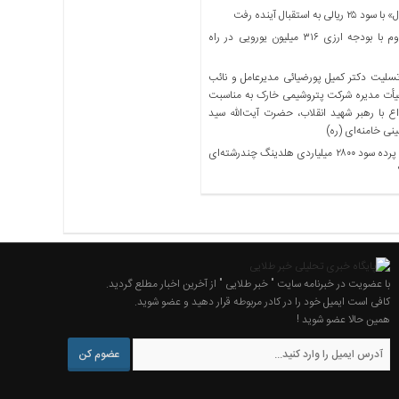
 ریالی به استقبال آینده رفت
فاز دوم با بودجه ارزی ۳۱۶ میلیون یورویی در راه
سلیت دکتر کمیل پورضیائی مدیرعامل و نائب
أت مدیره شرکت پتروشیمی خارک به مناسبت
ع با رهبر شهید انقلاب، حضرت آیت‌الله سید
ی خامنه‌ای (ره)
پشت پرده سود ۲۸۰۰ میلیاردی هلدینگ چندرشته‌ای
با عضویت در خبرنامه سایت " خبر طلایی " از آخرین اخبار مطلع گردید.
کافی است ایمیل خود را در کادر مربوطه قرار دهید و عضو شوید.
همین حالا عضو شوید !