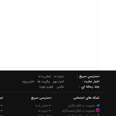
دسترسي سريع :
درباره ما
تماس با ما
اخبار سایت :
اخبار مهم
برگزیده ها
اخبار ویژه
چند رسانه اي :
عکس
فیلم و صوت
شبکه های اجتماعی
دسترسی سریع
خب
عضویت در کانال تلگرام
⇐ تماس با ما
⇐ ا
عضویت در کانال اینستاگرام
⇐ درباره ما
⇐ خ