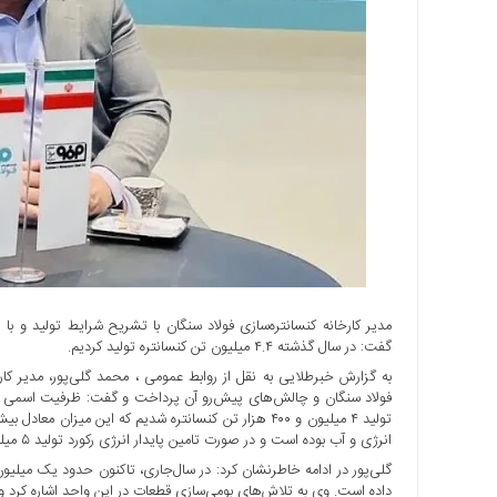
آموزشی
ورزشی
درباره
ما
تماس
با
ما
Rss
دسترسی
سریع
درباره
ما
گفت: در سال گذشته ۴.۴ میلیون تن کنسانتره تولید کردیم.
تماس
به گزارش خبرطلایی به نقل از روابط عمومی ، محمد گلی‌پور، مدیر کا
با
ما
انرژی و آب بوده است و در صورت تامین پایدار انرژی رکورد تولید ۵ میلیون تن به راحتی در دسترس بود.
اخبار
گلی‌پور در ادامه خاطرنشان کرد: در سال‌جاری، تاکنون حدود یک میلیون ت
سایت
داده است. وی به تلاش‌های بومی‌سازی قطعات در این واحد اشاره کرد و 