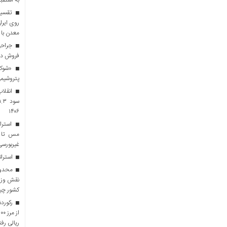
به استقب
روی ایرا
معدن با 
فروش در 
«شوک»
پتروشیمی
انقلاب
۱۴۰۶
استرات
مس تا ت
غیربورسی
استرات
محدودی
نقش وزار
کشور چی
رکوردش
ریالی رفت