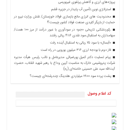
پروژه‌های ارزی و کاهش پرتفوی غیربورسی
استراتژی نوین تأمین آب پایدار در جزیره قشم
محدودیت های انرژی مانع بازسازی فولاد خوزستان/ نقش وزارت نیرو در
حمایت از بازیگر کلیدی صنعت فولاد کشور چیست؟!
رکوردشکنی تاریخی «جم» در سودآوری با عبور درآمد از مرز ۱۰۰ همت/
سهامداران به استقبال سود نقدی ۴۱۱۶ ریالی رفتند
«آبسال» با سود ۲۵ ریالی به استقبال آینده رفت
فاز دوم با بودجه ارزی ۳۱۶ میلیون یورویی در راه است
پیام تسلیت دکتر کمیل پورضیائی مدیرعامل و نائب رئیس هیأت مدیره
شرکت پتروشیمی خارک به مناسبت آیین وداع با رهبر شهید انقلاب، حضرت
آیت‌الله سید علی حسینی خامنه‌ای (ره)
پشت پرده سود ۲۸۰۰ میلیاردی هلدینگ چندرشته‌ای چیست؟
کد اعلام وصول