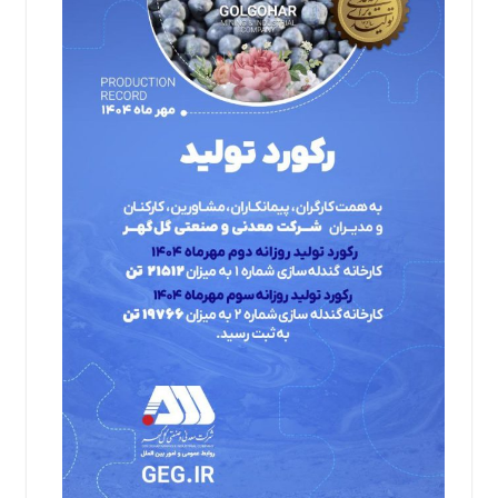
آموزشی
ورزشی
درباره
ما
تماس
با
ما
Rss
دسترسی
سریع
درباره
ما
تماس
با
ما
اخبار
سایت