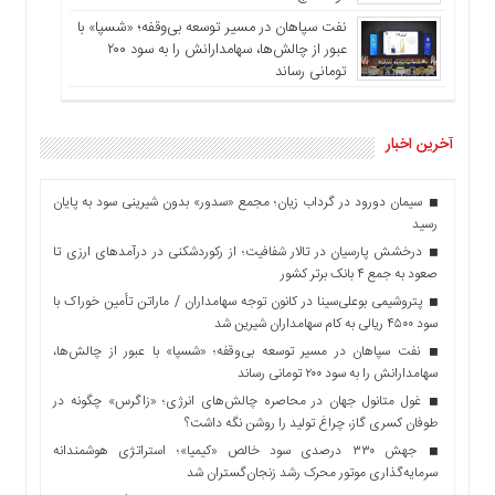
نفت سپاهان در مسیر توسعه بی‌وقفه؛ «شسپا» با
عبور از چالش‌ها، سهامدارانش را به سود ۲۰۰
تومانی رساند
آخرین اخبار
سیمان دورود در گرداب زیان؛ مجمع «سدور» بدون شیرینی سود به پایان
رسید
درخشش پارسیان در تالار شفافیت؛ از رکوردشکنی در درآمدهای ارزی تا
صعود به جمع ۴ بانک برتر کشور
پتروشیمی بوعلی‌سینا در کانون توجه سهامداران / ماراتن تأمین خوراک با
سود ۴۵۰۰ ریالی به کام سهامداران شیرین شد
نفت سپاهان در مسیر توسعه بی‌وقفه؛ «شسپا» با عبور از چالش‌ها،
سهامدارانش را به سود ۲۰۰ تومانی رساند
غول متانول جهان در محاصره چالش‌های انرژی؛ «زاگرس» چگونه در
طوفان کسری گاز، چراغ تولید را روشن نگه داشت؟
جهش ۳۳۰ درصدی سود خالص «کیمیا»؛ استراتژی هوشمندانه
سرمایه‌گذاری موتور محرک رشد زنجان‌گستران شد