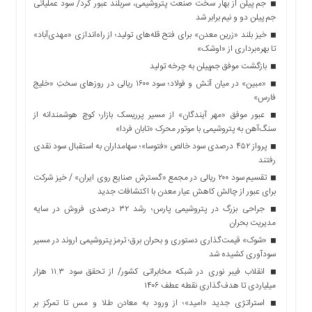
جم پیلن از بهار سخت صنعت پتروشیمی، سربلند عبور کرد/ سود عملیاتی
جم پیلن دو و نیم برابر شد
خیز بلند «زرین معدن» برای فتح قله‌های تولید؛ از راه‌اندازی «مهدی‌آباد»
تا بهره‌برداری از «اوشک»
بازگشت موفق جم‌پیلن به چرخه تولید
«مبین» در میان آتش و فولاد؛ سود ۱۶۰۰ ریالی در روزهای سختِ «خلیج
فارس»
عبور موفق «مهر آیندگان» از مسیر پرریسک بازار؛ کوچ هوشمندانه از
سنگ‌آهن به پتروشیمی با موتور محرک «تابان فردا»
پرواز ۴۵۲ درصدی سود خالص «فتوسا»؛ سهامداران به استقبال سود نقدی
رفتند
تقسیم سود ۲۰۰ ریالی در مجمع «گسترش صنایع روی ایران» / خیز شرکت
برای عبور از چالش کاهش عیار معدن با اکتشافات جدید
جراحی بزرگ در پتروشیمی پارس؛ رشد ۳۲ درصدی فروش در سایه
مدیریت بحران
«شوک» قیمت‌گذاری دستوری و بحران برق؛ ترمز پتروشیمی اروند در مسیر
سودآوری کشیده شد
انقلاب فیبر نوری در شبکه مخابراتی کشور/ از تحقق سود ۱۱.۳ هزار
میلیاردی تا هدف‌گذاری نقطه عطف ۱۴۰۶
استراتژی جدید «امید»؛ از ورود به معادن طلا و مس تا تمرکز بر