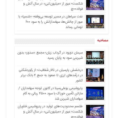
شکست؛ عبور از «میلیون‌تنی» در سالِ آتش و
فولاد۰۰چ
نفت سپاهان در مسیر توسعه بی‌وقفه؛ «شسپا» با
عبور از چالش‌ها، سهامدارانش را به سود ۲۰۰
تومانی رساند
مصاحبه
سیمان دورود در گرداب زیان؛ مجمع «سدور» بدون
شیرینی سود به پایان رسید
درخشش پارسیان در تالار شفافیت؛ از رکوردشکنی
در درآمدهای ارزی تا صعود به جمع ۴ بانک برتر
کشور
پتروشیمی بوعلی‌سینا در کانون توجه سهامداران /
ماراتن تأمین خوراک با سود ۴۵۰۰ ریالی به کام
سهامداران شیرین شد
طلسم محدودیت‌های تولید در پتروشیمی فناوران
شکست؛ عبور از «میلیون‌تنی» در سالِ آتش و
فولاد۰۰چ