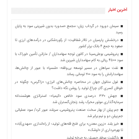
آخرین اخبار
سیمان دورود در گرداب زیان؛ مجمع «سدور» بدون شیرینی سود به پایان
رسید
درخشش پارسیان در تالار شفافیت؛ از رکوردشکنی در درآمدهای ارزی تا
صعود به جمع ۴ بانک برتر کشور
پتروشیمی بوعلی‌سینا در کانون توجه سهامداران / ماراتن تأمین خوراک با
سود ۴۵۰۰ ریالی به کام سهامداران شیرین شد
نفت سپاهان در مسیر توسعه بی‌وقفه؛ «شسپا» با عبور از چالش‌ها،
سهامدارانش را به سود ۲۰۰ تومانی رساند
غول متانول جهان در محاصره چالش‌های انرژی؛ «زاگرس» چگونه در
طوفان کسری گاز، چراغ تولید را روشن نگه داشت؟
جهش ۳۳۰ درصدی سود خالص «کیمیا»؛ استراتژی هوشمندانه
سرمایه‌گذاری موتور محرک رشد زنجان‌گستران شد
جم پیلن از بهار سخت صنعت پتروشیمی، سربلند عبور کرد/ سود عملیاتی
جم پیلن دو و نیم برابر شد
خیز بلند «زرین معدن» برای فتح قله‌های تولید؛ از راه‌اندازی «مهدی‌آباد»
تا بهره‌برداری از «اوشک»
بازگشت موفق جم‌پیلن به چرخه تولید