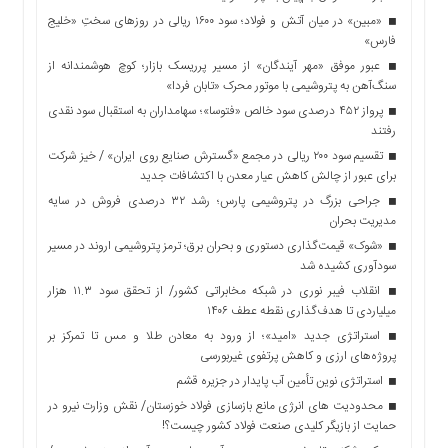
«مبین» در میان آتش و فولاد؛ سود ۱۶۰۰ ریالی در روزهای سختِ «خلیج
فارس»
عبور موفق «مهر آیندگان» از مسیر پرریسک بازار؛ کوچ هوشمندانه از
سنگ‌آهن به پتروشیمی با موتور محرک «تابان فردا»
پرواز ۴۵۲ درصدی سود خالص «فتوسا»؛ سهامداران به استقبال سود نقدی
رفتند
تقسیم سود ۲۰۰ ریالی در مجمع «گسترش صنایع روی ایران» / خیز شرکت
برای عبور از چالش کاهش عیار معدن با اکتشافات جدید
جراحی بزرگ در پتروشیمی پارس؛ رشد ۳۲ درصدی فروش در سایه
مدیریت بحران
«شوک» قیمت‌گذاری دستوری و بحران برق؛ ترمز پتروشیمی اروند در مسیر
سودآوری کشیده شد
انقلاب فیبر نوری در شبکه مخابراتی کشور/ از تحقق سود ۱۱.۳ هزار
میلیاردی تا هدف‌گذاری نقطه عطف ۱۴۰۶
استراتژی جدید «امید»؛ از ورود به معادن طلا و مس تا تمرکز بر
پروژه‌های ارزی و کاهش پرتفوی غیربورسی
استراتژی نوین تأمین آب پایدار در جزیره قشم
محدودیت های انرژی مانع بازسازی فولاد خوزستان/ نقش وزارت نیرو در
حمایت از بازیگر کلیدی صنعت فولاد کشور چیست؟!