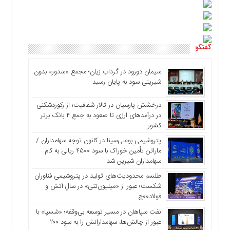
گفتگو
سیمان دورود در گرداب زیان؛ مجمع «سدور» بدون
شیرینی سود به پایان رسید
درخشش پارسیان در تالار شفافیت؛ از رکوردشکنی
در درآمدهای ارزی تا صعود به جمع ۴ بانک برتر
کشور
پتروشیمی بوعلی‌سینا در کانون توجه سهامداران /
ماراتن تأمین خوراک با سود ۴۵۰۰ ریالی به کام
سهامداران شیرین شد
طلسم محدودیت‌های تولید در پتروشیمی فناوران
شکست؛ عبور از «میلیون‌تنی» در سالِ آتش و
فولاد۰۰چ
نفت سپاهان در مسیر توسعه بی‌وقفه؛ «شسپا» با
عبور از چالش‌ها، سهامدارانش را به سود ۲۰۰