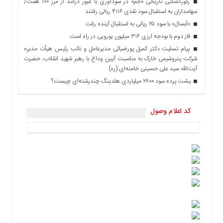
رکوردشکنی تاریخی «جم» در سودآوری با عبور درآمد از مرز ۱۰۰ همت/
سهامداران به استقبال سود نقدی ۴۱۱۶ ریالی رفتند
«آبسال» با سود ۲۵ ریالی به استقبال آینده رفت
فاز دوم با بودجه ارزی ۳۱۶ میلیون یورویی در راه است
پیام تسلیت دکتر کمیل پورضیائی مدیرعامل و نائب رئیس هیأت مدیره
شرکت پتروشیمی خارک به مناسبت آیین وداع با رهبر شهید انقلاب، حضرت
آیت‌الله سید علی حسینی خامنه‌ای (ره)
پشت پرده سود ۲۸۰۰ میلیاردی هلدینگ چندرشته‌ای چیست؟
کد اعلام وصول