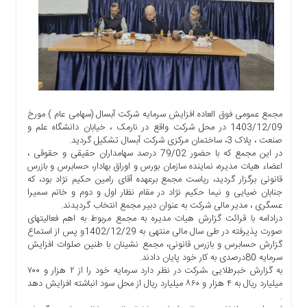
آموزشی
ورزشی
درباره
ما
تماس
با
مجمع عمومی فوق العاده افزایش سرمایه شرکت آبسال (سهامی عام ) مورخ
ما
1403/12/09 در محل شرکت واقع در نارمک ، خیابان دانشگاه علم و
Rss
صنعت ، پلاک 3، ساختمان مرکزی شرکت آبسال تشکیل گردید.
در این مجمع که با حضور 79/02 درصد سهامداران حقیقی و حقوقی ،
دسترسی
اعضاء هیات مدیره، نماینده سازمان بورس و اوراق بهادار، حسابرس و بازرس
سریع
قانونی برگزار گردید، ریاست مجمع برعهده آقای رامين حکيم نژاد بود، که
جنابان ضیایی و نیما حکیم نژاد در مقام نظار اول و دوم و خانم سمیرا
درباره
عسگری ، مدیر مالی شرکت به عنوان دبیر مجمع انتخاب گردیدند.
ما
درادامه با قرائت گزارش هیات مدیره به مجمع مربوط به اهم فعالیتهای
صورت پذیرفته در طی سال مالی منتهی به 1402/12/29و پس از استماع
تماس
گزارش حسابرس و بازرس قانونی، مجمع نشینان با طنین صلوات افزایش
با
سرمایه 80درصدی به کار خود پایان دادند.
ما
به گزارش خبرطلایی ،شرکت در نظر دارد سرمایه خود را از ۲ هزار و ۷۰۰
میلیارد ریال به ۴ هزار و ۸۶۰ میلیارد ریال از محل سود انباشته افزایش دهد
اخبار
.
سایت