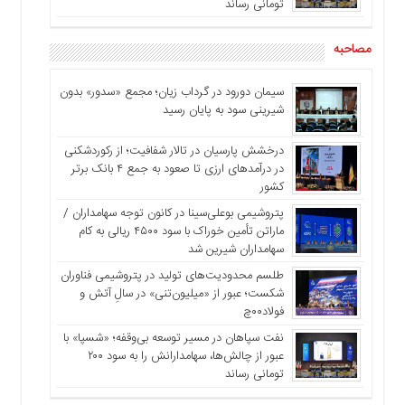
تومانی رساند
مصاحبه
سیمان دورود در گرداب زیان؛ مجمع «سدور» بدون
شیرینی سود به پایان رسید
درخشش پارسیان در تالار شفافیت؛ از رکوردشکنی
در درآمدهای ارزی تا صعود به جمع ۴ بانک برتر
کشور
پتروشیمی بوعلی‌سینا در کانون توجه سهامداران /
ماراتن تأمین خوراک با سود ۴۵۰۰ ریالی به کام
سهامداران شیرین شد
طلسم محدودیت‌های تولید در پتروشیمی فناوران
شکست؛ عبور از «میلیون‌تنی» در سالِ آتش و
فولاد۰۰چ
نفت سپاهان در مسیر توسعه بی‌وقفه؛ «شسپا» با
عبور از چالش‌ها، سهامدارانش را به سود ۲۰۰
تومانی رساند