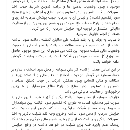
از محل سود انباشته به منظور اصلاح ساختار مالی ، حفظ سرمایه در گردش
اخبار
موجود ، بهبود وضعیت بدهی ها و فراهم نمودن شرایط جهت اخذ
تسهیلات بانکی ،اطمینان از در دسترس بودن منابع و اجتناب از خروج منابع
مهم
سود (تقسیم نشده ) و تبدیل آن به سرمایه جهت پوشش سرمایه گذاریهای
برگزیده
انجام شده و نهایتا حفظ منافع سهامداران و همچنین برخورداری از معافیت
ها
مالیاتی ،مشتمل بر توجیه لزوم افزایش سرمایه ارائه می گردد .
هدف از انجام افزایش سرمایه
اخبار
با عنایت به روند رو به رشد شرکت طی سالیان گذشته ، مانده سود انباشته
ویژه
نشان از عدم تقسیم کل سود سالانه می باشد، با نظر اجمالی به صورت
وضعیت مالی شرکت متوجه این نکته می شویم که این منابع موجود حاصل
چند
عم توزیع کل سود به سهامداران شرکت است به صورت سرمایه در گردش
رسانه
ادامه خواهد یافت .
عکس
بر این اساس هدف از انجام افزایش سرمایه از محل سود انباشته ، علاوه بر
حفظ سرمایه در گردش موجود ، اصلاح ساختار مالی و استفاده بهینه از
فیلم
امکانات و منابع انسانی بهبود عملکرد شرکت در جهت تحقق اهداف ،
و
اطمینان از دسترس بودن منابع و نهایتا منافع سهامداران و همچنین
صوت
برخورداری از معافیت مالیاتی می باشد .
افزایش سرمایه از محل سود انباشته یکی از گزینه های تامین مالی به
صورت غیر مستقیم است، به طوری که تقسیم سود انباشته بین سهامداران
و خروج وجه نقد از شرکت جلوگیری می کند درغیر این صورت عدم
افزایش سرمایه از محل سود انباشته وخروج وجه نقد شرکت ناگزیر به اخذ
تسهیلات بانکی و یا استفاده از روش های تامین مالی دیگری می باشد که
ریسک عدم بازپرداخت برای شرکت در خواهد داشت در واقع افزایش