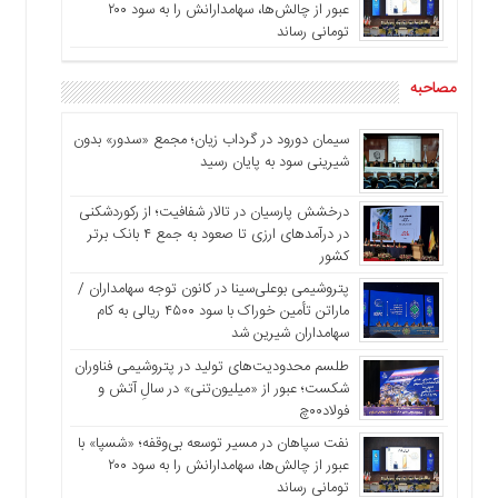
عبور از چالش‌ها، سهامدارانش را به سود ۲۰۰
تومانی رساند
مصاحبه
سیمان دورود در گرداب زیان؛ مجمع «سدور» بدون
شیرینی سود به پایان رسید
درخشش پارسیان در تالار شفافیت؛ از رکوردشکنی
در درآمدهای ارزی تا صعود به جمع ۴ بانک برتر
کشور
پتروشیمی بوعلی‌سینا در کانون توجه سهامداران /
ماراتن تأمین خوراک با سود ۴۵۰۰ ریالی به کام
سهامداران شیرین شد
طلسم محدودیت‌های تولید در پتروشیمی فناوران
شکست؛ عبور از «میلیون‌تنی» در سالِ آتش و
فولاد۰۰چ
نفت سپاهان در مسیر توسعه بی‌وقفه؛ «شسپا» با
عبور از چالش‌ها، سهامدارانش را به سود ۲۰۰
تومانی رساند