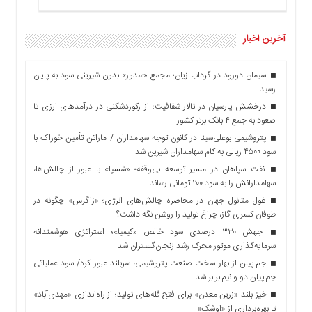
آخرین اخبار
سیمان دورود در گرداب زیان؛ مجمع «سدور» بدون شیرینی سود به پایان
رسید
درخشش پارسیان در تالار شفافیت؛ از رکوردشکنی در درآمدهای ارزی تا
صعود به جمع ۴ بانک برتر کشور
پتروشیمی بوعلی‌سینا در کانون توجه سهامداران / ماراتن تأمین خوراک با
سود ۴۵۰۰ ریالی به کام سهامداران شیرین شد
نفت سپاهان در مسیر توسعه بی‌وقفه؛ «شسپا» با عبور از چالش‌ها،
سهامدارانش را به سود ۲۰۰ تومانی رساند
غول متانول جهان در محاصره چالش‌های انرژی؛ «زاگرس» چگونه در
طوفان کسری گاز، چراغ تولید را روشن نگه داشت؟
جهش ۳۳۰ درصدی سود خالص «کیمیا»؛ استراتژی هوشمندانه
سرمایه‌گذاری موتور محرک رشد زنجان‌گستران شد
جم پیلن از بهار سخت صنعت پتروشیمی، سربلند عبور کرد/ سود عملیاتی
جم پیلن دو و نیم برابر شد
خیز بلند «زرین معدن» برای فتح قله‌های تولید؛ از راه‌اندازی «مهدی‌آباد»
تا بهره‌برداری از «اوشک»