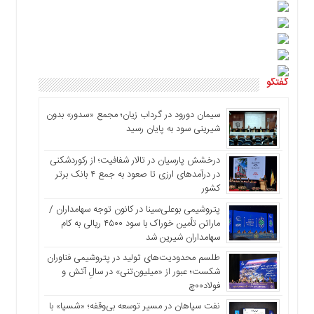
گفتگو
سیمان دورود در گرداب زیان؛ مجمع «سدور» بدون
شیرینی سود به پایان رسید
درخشش پارسیان در تالار شفافیت؛ از رکوردشکنی
در درآمدهای ارزی تا صعود به جمع ۴ بانک برتر
کشور
پتروشیمی بوعلی‌سینا در کانون توجه سهامداران /
ماراتن تأمین خوراک با سود ۴۵۰۰ ریالی به کام
سهامداران شیرین شد
طلسم محدودیت‌های تولید در پتروشیمی فناوران
شکست؛ عبور از «میلیون‌تنی» در سالِ آتش و
فولاد۰۰چ
نفت سپاهان در مسیر توسعه بی‌وقفه؛ «شسپا» با