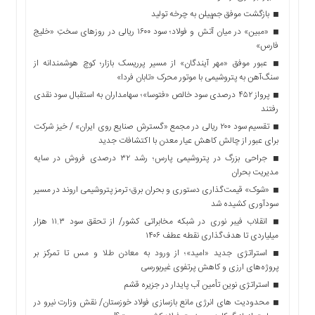
بازگشت موفق جم‌پیلن به چرخه تولید
«مبین» در میان آتش و فولاد؛ سود ۱۶۰۰ ریالی در روزهای سختِ «خلیج
فارس»
عبور موفق «مهر آیندگان» از مسیر پرریسک بازار؛ کوچ هوشمندانه از
سنگ‌آهن به پتروشیمی با موتور محرک «تابان فردا»
پرواز ۴۵۲ درصدی سود خالص «فتوسا»؛ سهامداران به استقبال سود نقدی
رفتند
تقسیم سود ۲۰۰ ریالی در مجمع «گسترش صنایع روی ایران» / خیز شرکت
برای عبور از چالش کاهش عیار معدن با اکتشافات جدید
جراحی بزرگ در پتروشیمی پارس؛ رشد ۳۲ درصدی فروش در سایه
مدیریت بحران
«شوک» قیمت‌گذاری دستوری و بحران برق؛ ترمز پتروشیمی اروند در مسیر
سودآوری کشیده شد
انقلاب فیبر نوری در شبکه مخابراتی کشور/ از تحقق سود ۱۱.۳ هزار
میلیاردی تا هدف‌گذاری نقطه عطف ۱۴۰۶
استراتژی جدید «امید»؛ از ورود به معادن طلا و مس تا تمرکز بر
پروژه‌های ارزی و کاهش پرتفوی غیربورسی
استراتژی نوین تأمین آب پایدار در جزیره قشم
محدودیت های انرژی مانع بازسازی فولاد خوزستان/ نقش وزارت نیرو در