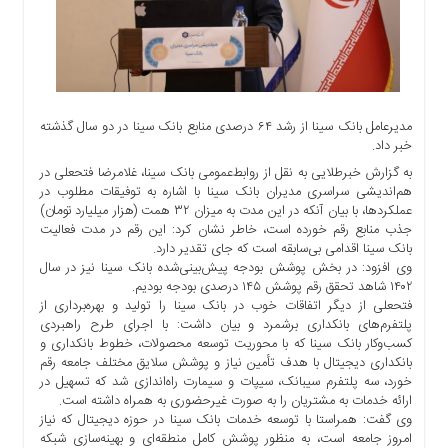
آموزشی
ورزشی
درباره
ما
مدیرعامل بانک سینا از رشد ۶۴ درصدی منابع بانک سینا در دو سال گذشته
تماس
خبر داد.
با
ما
به گزارش خبرطلایی به نقل از روابط‌عمومی بانک سینا، غلامرضا فتحعلی در
هم‌اندیشی سراسری مدیران بانک سینا با اشاره به توفیقات مطلوب در
Rss
عملکردها، با بیان آنکه در این مدت به میزان ۳۲ همت (هزار میلیارد تومان)
جذب منابع رقم خورده است، خاطر نشان کرد: این رقم در مدت فعالیت
دسترسی
بانک سینا اقدامی بی‌سابقه است که جای تقدیر دارد.
سریع
وی افزود‌: در بخش پوشش بودجه پیش‌بینی‌شده بانک سینا نیز در سال
۱۴۰۲ شاهد تحقق رقم پوشش ۱۴۵ درصدی بودجه بودیم.
درباره
فتحعلی از دیگر اتفاقات خوب در بانک سینا را تولید و بهره‌برداری از
ما
پلتفرم‌های بانکداری برشمرد و بیان داشت: با اجرای طرح راهبردی
تماس
کسب‌وکار بانک سینا که با محوریت توسعه محصولات، خطوط بانکداری و
با
بانکداری دیجیتال با هدف تأمین نیاز و پوشش سلایق مختلف جامعه رقم
خورد، سه پلتفرم سیبانک، سیپات و سیمارت راه‌اندازی شد که تسهیل در
ما
ارائه خدمات به مشتریان را به صورت غیرحضوری به همراه داشته است.
اخبار
وی گفت: همراستا با توسعه خدمات بانک سینا در حوزه دیجیتال که نیاز
سایت
امروز جامعه است، به منظور پوشش کامل منطقه‌ای و بهینه‌‌سازی شبکه