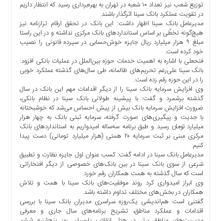
توزیع شعب نیز تعداد ۱۰ شعبه در تهران به بهره‌برداری رسید که انتظار داریم
اخبار
در تقویت عملکرد بانک سینا اثرگذار باشند.
مهم
مدیرعامل بانک سینا اظهار داشت: این بانک در تحقق ارقام ترازنامه نیز
هیچ‌گونه تخطّی بر اساس استانداردهای بانک مرکزی نداشته و در این راستا
برگزیده
مبلغ ۹ هزار میلیارد ریال جایزه خوش‌حسابی در سپرده قانونی را نصیب
ها
خود کرده است.
فتحعلی با اشاره به اهمیت خدمات حوزه بین‌الملل در عملیات بانکی افزود:
اخبار
بانک سینا علی‌رغم تحریم‌های ظالمانه، طی سال‌های گذشته عملکرد خوبی
ویژه
را در این حوزه رقم زده است.
چند
وی افزایش سرمایه بانک سینا را از دیگر اقدامات مهم این بانک در سال
گذشته برشمرد و گفت: با پیشینه طولانی بانک سینا در نظام بانکی،
رسانه
ضرورت افزایش سرمایه بانک بیش از پیش احساس می‌شد که خوشبختانه
عکس
با جدیت و پیگیری‌های صورت گرفته، سرمایه ثبتی بانک به چهار هزار
میلیارد تومان رسید و طبق برنامه سه‌ساله امیدواریم به استانداردهای بانک
فیلم
مرکزی مبنی بر ثبت سرمایه ۲۰ همتی (هزار میلیارد تومانی) دست پیدا
و
کنیم.
صوت
مدیرعامل بانک سینا در ادامه گفت: کسب عنوان اول جایزه نظارت و تطبیق
شرعی از سوی بانک سینا در بین بانک‌های خصوصی از دیگر افتخاراتی
است که سال گذشته به همت همکاران رقم خورد.
وی ابراز امیدواری کرد روند موفقیت‌های بانک سینا با همت و تلاش
همکاران در بخش‌های مختلف تداوم داشته باشد.
گفتنی است هم‌اندیشی یک‌روزه سراسری مدیران بانک سینا با بررسی
اقدامات و عملکرد مناطق، تشریح برنامه‌های سال جاری و معرفی
مدیریت‌های مناطق برتر در هتل انقلاب پارسیان روز پنج‌شنبه ششم